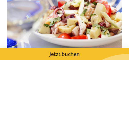
Jetzt buchen
Erleben Sie eine kulinarische Reise durch das
Gardasee-Gebiet, bei der jedes Gericht eine
Hommage an die Natur und die Tradition ist.
Unsere Speisekarte ist abwechslungsreich und
bietet auch vegetarische und glutenfreie
Optionen. Dazu servieren wir erlesene Weine
und hausgemachte Desserts. Lassen Sie sich von
uns verwöhnen!