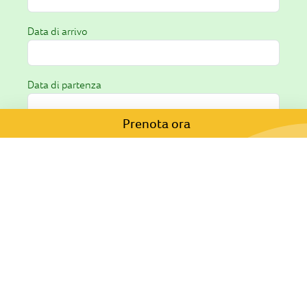
Data di arrivo
Data di partenza
Prenota ora
Richiesta *
A seguito dell'
informativa
ricevuta fornisco il
consenso al trattamento dei miei dati personali.